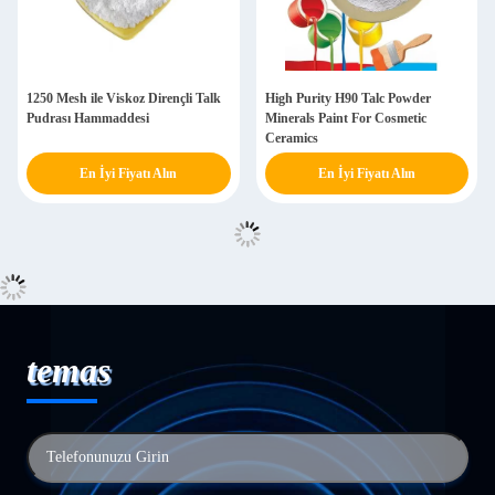
1250 Mesh ile Viskoz Dirençli Talk
High Purity H90 Talc Powder
Pudrası Hammaddesi
Minerals Paint For Cosmetic
Ceramics
En İyi Fiyatı Alın
En İyi Fiyatı Alın
temas