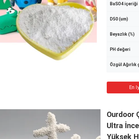
BaSO4 içeriği 
D50 (um)
Beyazlık (%)
PH değeri
Özgül Ağırlık
En Iy
Ourdoor Ç
Ultra İnc
Yüksek H