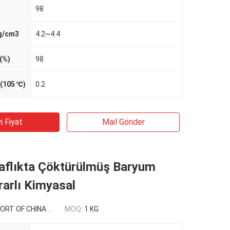
98
 g/cm3
4.2~4.4
(%)
98
(105 ℃)
0.2
i Fiyat
Mail Gönder
aflıkta Çöktürülmüş Baryum
rarlı Kimyasal
 CHINA USD 0.3-0.9/kg
MOQ:
1 KG