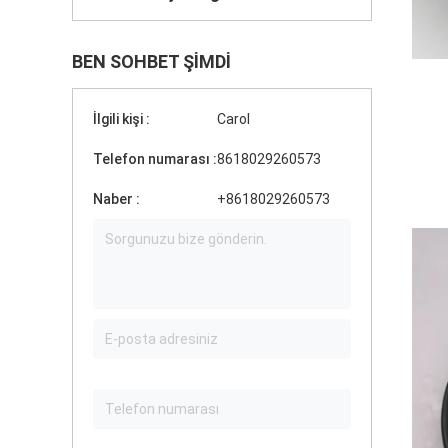
BEN SOHBET ŞIMDI
İlgili kişi :
Carol
Telefon numarası :
8618029260573
Naber :
+8618029260573