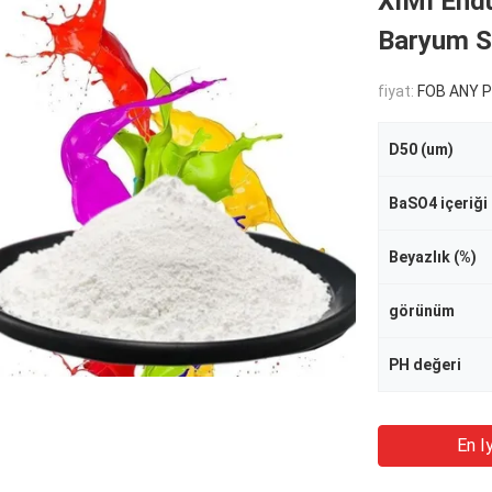
XIMI Endü
Baryum Sü
fiyat:
FOB ANY PORT OF
D50 (um)
BaSO4 içeriği 
Beyazlık (%)
görünüm
PH değeri
En Iy