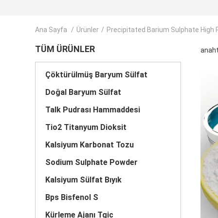
Ana Sayfa
/
Ürünler
/
Precipitated Barium Sulphate High 
TÜM ÜRÜNLER
anaht
Çöktürülmüş Baryum Sülfat
Doğal Baryum Sülfat
Talk Pudrası Hammaddesi
Tio2 Titanyum Dioksit
Kalsiyum Karbonat Tozu
Sodium Sulphate Powder
Kalsiyum Sülfat Bıyık
Bps Bisfenol S
Kürleme Ajanı Tgic