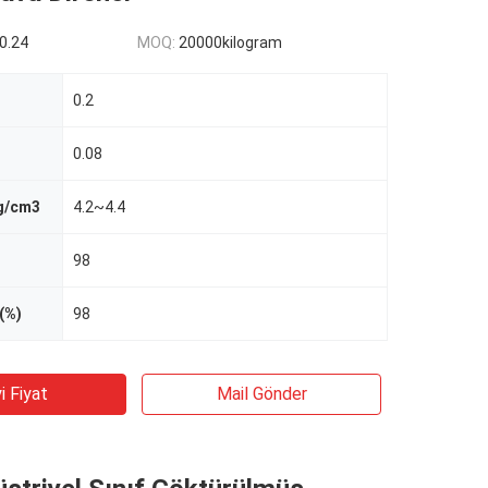
0.24
MOQ:
20000kilogram
0.2
0.08
 g/cm3
4.2~4.4
98
(%)
98
i Fiyat
Mail Gönder