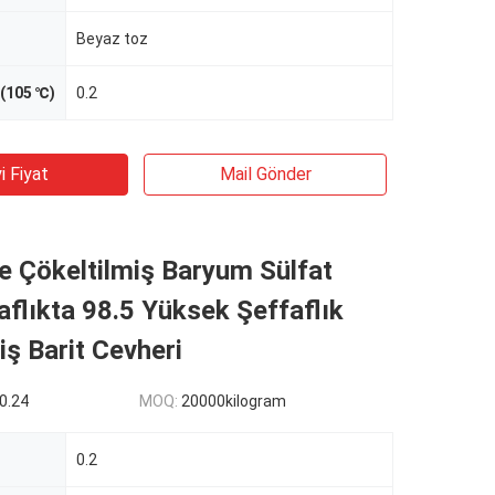
Beyaz toz
(105 ℃)
0.2
i Fiyat
Mail Gönder
e Çökeltilmiş Baryum Sülfat
flıkta 98.5 Yüksek Şeffaflık
iş Barit Cevheri
0.24
MOQ:
20000kilogram
0.2