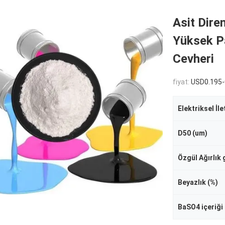
Asit Dire
Yüksek Pa
Cevheri
fiyat:
USD0.195-
D50 (um)
Özgül Ağırlık
Beyazlık (%)
BaSO4 içeriği 