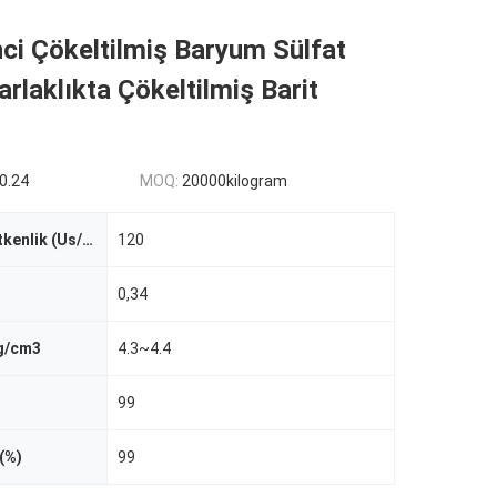
nci Çökeltilmiş Baryum Sülfat
rlaklıkta Çökeltilmiş Barit
0.24
MOQ:
20000kilogram
Elektriksel İletkenlik (Us/cm)
120
0,34
 g/cm3
4.3~4.4
99
(%)
99