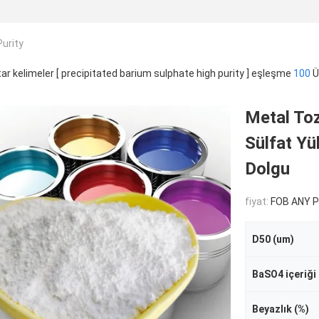
Purity
ar kelimeler [ precipitated barium sulphate high purity ] eşleşme
100
Ü
Metal To
Sülfat Yü
Dolgu
fiyat:
FOB ANY PORT OF
D50 (um)
BaSO4 içeriği 
Beyazlık (%)