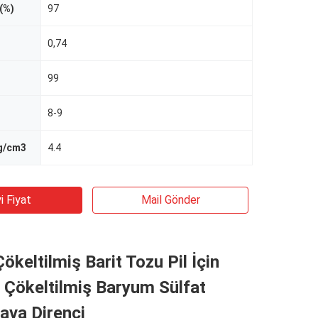
(%)
97
0,74
99
8-9
 g/cm3
4.4
i Fiyat
Mail Gönder
ökeltilmiş Barit Tozu Pil İçin
e Çökeltilmiş Baryum Sülfat
ava Direnci