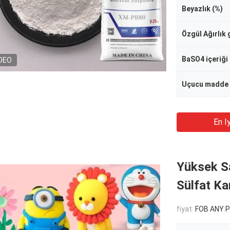
Beyazlık (%)
Özgül Ağırlık
BaSO4 içeriği 
DEO
Uçucu madde 
En Iy
Yüksek S
Sülfat Ka
fiyat:
FOB ANY PORT OF