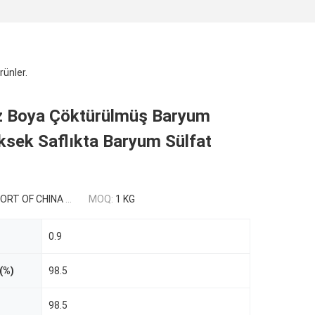
rünler.
z Boya Çöktürülmüş Baryum
ksek Saflıkta Baryum Sülfat
 CHINA USD 0.3-0.9/kg
MOQ:
1 KG
0.9
(%)
98.5
98.5