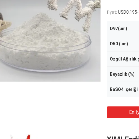
fiyat:
USD0.195-
D97(um)
D50 (um)
Özgül Ağırlık
Beyazlık (%)
BaSO4 içeriği 
En Iy