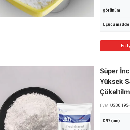
görünüm
Uçucu madde 
En Iy
Süper İnc
Yüksek Sa
Çökeltilm
fiyat:
USD0.195-
D97 (um)