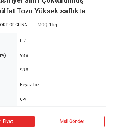
striyel Sınıf Çöktürülmüş
lfat Tozu Yüksek saflıkta
 CHINA USD 0.3-0.9/kg
MOQ:
1 kg
0.7
(%)
98.8
98.8
Beyaz toz
6-9
i Fiyat
Mail Gönder