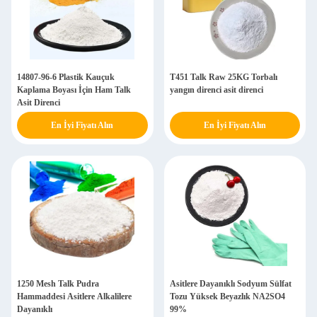
14807-96-6 Plastik Kauçuk
T451 Talk Raw 25KG Torbalı
Kaplama Boyası İçin Ham Talk
yangın direnci asit direnci
Asit Direnci
En İyi Fiyatı Alın
En İyi Fiyatı Alın
1250 Mesh Talk Pudra
Asitlere Dayanıklı Sodyum Sülfat
Hammaddesi Asitlere Alkalilere
Tozu Yüksek Beyazlık NA2SO4
Dayanıklı
99%