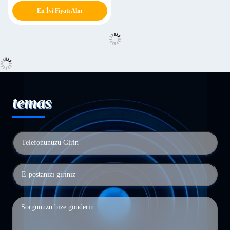
En İyi Fiyatı Alın
temas