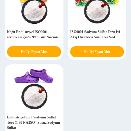
Kağıt Endüstriyel ISO9001
ISO9001 Sodyum Sülfat Tozu İyi
sertifikası için% 99 Susuz Na2so4
Akış Özellikleri Susuz Na2so4
En İyi Fiyatı Alın
En İyi Fiyatı Alın
Endüstriyel Sınıf Sodyum Sülfat
Tozu% 99 NA2SO4 Susuz Sodyum
Sülfat