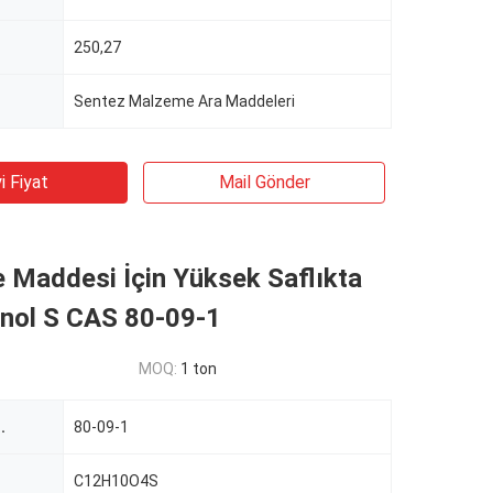
250,27
Sentez Malzeme Ara Maddeleri
i Fiyat
Mail Gönder
 Maddesi İçin Yüksek Saflıkta
enol S CAS 80-09-1
MOQ:
1 ton
.
80-09-1
C12H10O4S