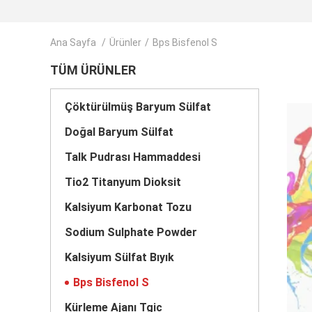
Ana Sayfa
/
Ürünler
/
Bps Bisfenol S
TÜM ÜRÜNLER
Çöktürülmüş Baryum Sülfat
Doğal Baryum Sülfat
Talk Pudrası Hammaddesi
Tio2 Titanyum Dioksit
Kalsiyum Karbonat Tozu
Sodium Sulphate Powder
Kalsiyum Sülfat Bıyık
Bps Bisfenol S
Kürleme Ajanı Tgic