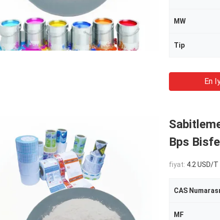
MW
Tip
En Iy
Sabitleme
Bps Bisf
fiyat:
4.2 USD/T
CAS Numarası
MF