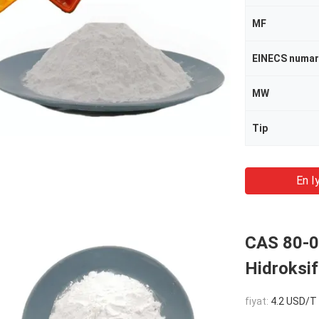
MF
EINECS numar
MW
Tip
En Iy
CAS 80-09
Hidroksif
fiyat:
4.2 USD/T