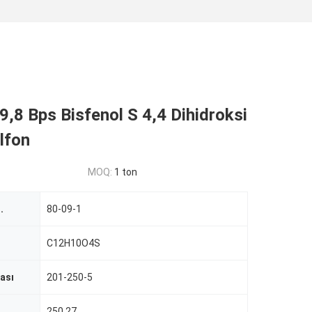
,8 Bps Bisfenol S 4,4 Dihidroksi
ülfon
MOQ:
1 ton
.
80-09-1
C12H10O4S
ası
201-250-5
250,27