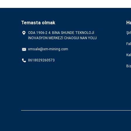
Temasta olmak
H
ODA 1906-2 4. BİNA SHUNDE TEKNOLOJİ
Şir
İNOVASYON MERKEZİ CHAOGUI NAN YOLU
Fab
xmsale@xm-mining.com
Kal
8618029260573
Bi