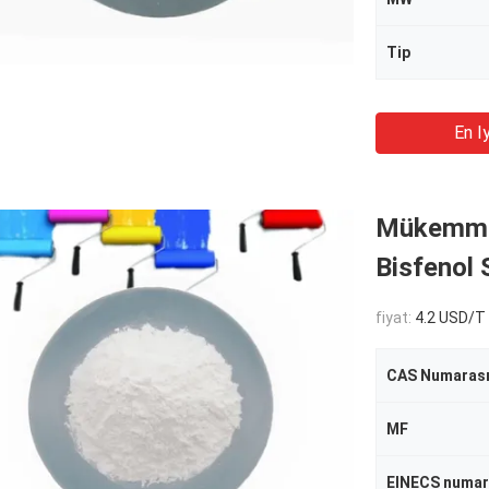
Tip
En Iy
Mükemmel
Bisfenol 
fiyat:
4.2 USD/T
CAS Numarası
MF
EINECS numar