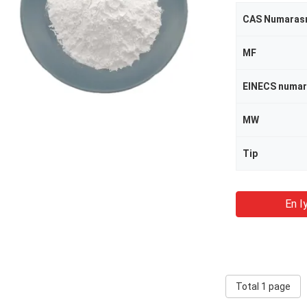
CAS Numarası
MF
EINECS numar
MW
Tip
En Iy
Total 1 page