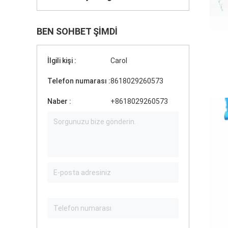
BEN SOHBET ŞIMDI
İlgili kişi :
Carol
Telefon numarası :
8618029260573
Naber :
+8618029260573