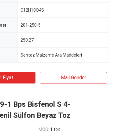
C12H10O4S
ası
201-250-5
250,27
Sentez Malzeme Ara Maddeleri
i Fiyat
Mail Gönder
-1 Bps Bisfenol S 4-
enil Sülfon Beyaz Toz
MOQ:
1 ton