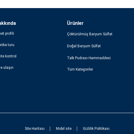
akkında
Ürünler
ket profili
Çöktürülmüş Baryum Sülfat
rika turu
Doğal Baryum Sülfat
ite kontrol
Talk Pudrası Hammaddesi
ze ulaşın
Tüm Kategoriler
Site Haritası
│
Mobil site
│
Gizlilik Politikası