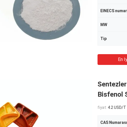
EINECS numar
MW
Tip
En Iy
Sentezle
Bisfenol S
fiyat:
4.2 USD/T
CAS Numarası