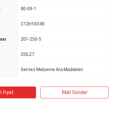
.
80-09-1
C12H10O4S
ası
201-250-5
250,27
Sentez Malzeme Ara Maddeleri
i Fiyat
Mail Gönder