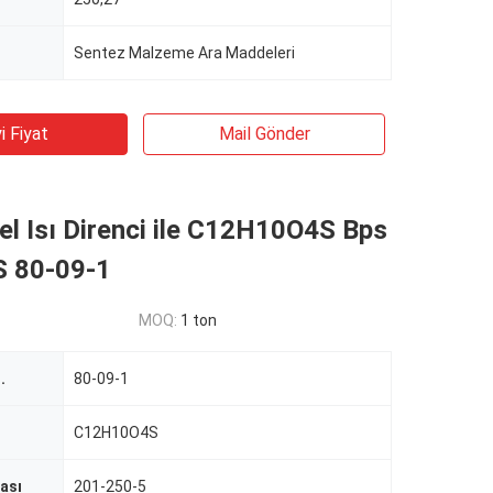
Sentez Malzeme Ara Maddeleri
i Fiyat
Mail Gönder
 Isı Direnci ile C12H10O4S Bps
S 80-09-1
MOQ:
1 ton
.
80-09-1
C12H10O4S
ası
201-250-5