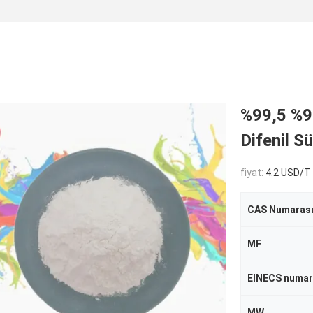
%99,5 %99
Difenil S
fiyat:
4.2 USD/T
CAS Numarası
MF
EINECS numar
MW