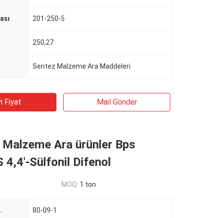
ası
201-250-5
250,27
Sentez Malzeme Ara Maddeleri
i Fiyat
Mail Gönder
r Malzeme Ara ürünler Bps
 4,4'-Sülfonil Difenol
MOQ:
1 ton
.
80-09-1