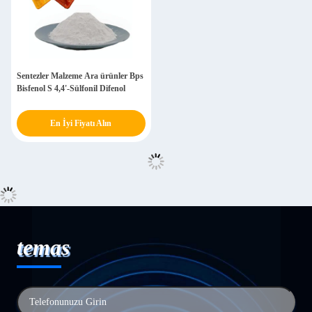
Sentezler Malzeme Ara ürünler Bps
Bisfenol S 4,4'-Sülfonil Difenol
En İyi Fiyatı Alın
temas