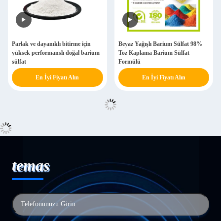
Parlak ve dayanıklı bitirme için
Beyaz Yağışlı Barium Sülfat 98%
yüksek performanslı doğal barium
Toz Kaplama Barium Sülfat
sülfat
Formülü
En İyi Fiyatı Alın
En İyi Fiyatı Alın
temas