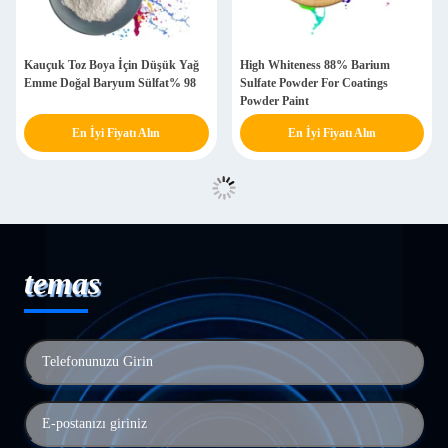
Kauçuk Toz Boya İçin Düşük Yağ
High Whiteness 88% Barium
Emme Doğal Baryum Sülfat% 98
Sulfate Powder For Coatings
Powder Paint
En İyi Fiyatı Alın
En İyi Fiyatı Alın
temas