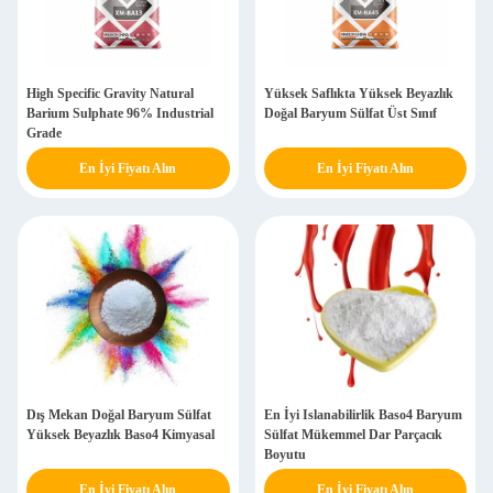
High Specific Gravity Natural
Yüksek Saflıkta Yüksek Beyazlık
Barium Sulphate 96% Industrial
Doğal Baryum Sülfat Üst Sınıf
Grade
En İyi Fiyatı Alın
En İyi Fiyatı Alın
Dış Mekan Doğal Baryum Sülfat
En İyi Islanabilirlik Baso4 Baryum
Yüksek Beyazlık Baso4 Kimyasal
Sülfat Mükemmel Dar Parçacık
Boyutu
En İyi Fiyatı Alın
En İyi Fiyatı Alın