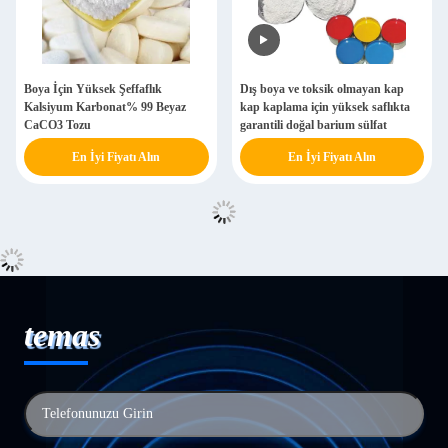
Boya İçin Yüksek Şeffaflık
Dış boya ve toksik olmayan kap
Kalsiyum Karbonat% 99 Beyaz
kap kaplama için yüksek saflıkta
CaCO3 Tozu
garantili doğal barium sülfat
En İyi Fiyatı Alın
En İyi Fiyatı Alın
temas