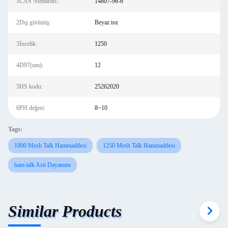
1CAS Numarası.:
14807-96-6
2Dış görünüş:
Beyaz toz
3İncelik:
1250
4D97(um):
12
5HS kodu:
25262020
6PH değeri:
8~10
Tags:
1000 Mesh Talk Hammaddesi
1250 Mesh Talk Hammaddesi
ham talk Asit Dayanımı
Similar Products