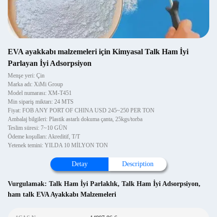
EVA ayakkabı malzemeleri için Kimyasal Talk Ham İyi
Parlayan İyi Adsorpsiyon
Menşe yeri: Çin
Marka adı: XiMi Group
Model numarası: XM-T451
Min sipariş miktarı: 24 MTS
Fiyat: FOB ANY PORT OF CHINA USD 245~250 PER TON
Ambalaj bilgileri: Plastik astarlı dokuma çanta, 25kgs/torba
Teslim süresi: 7~10 GÜN
Ödeme koşulları: Akreditif, T/T
Yetenek temini: YILDA 10 MİLYON TON
Detay
Description
Vurgulamak:
Talk Ham İyi Parlaklık
,
Talk Ham İyi Adsorpsiyon
,
ham talk EVA Ayakkabı Malzemeleri