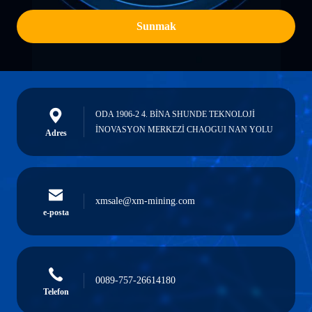
Sunmak
ODA 1906-2 4. BİNA SHUNDE TEKNOLOJİ
İNOVASYON MERKEZİ CHAOGUI NAN YOLU
Adres
xmsale@xm-mining.com
e-posta
0089-757-26614180
Telefon