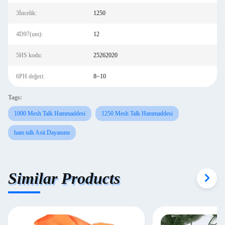
3İncelik:
1250
4D97(um):
12
5HS kodu:
25262020
6PH değeri:
8~10
Tags:
1000 Mesh Talk Hammaddesi
1250 Mesh Talk Hammaddesi
ham talk Asit Dayanımı
Similar Products