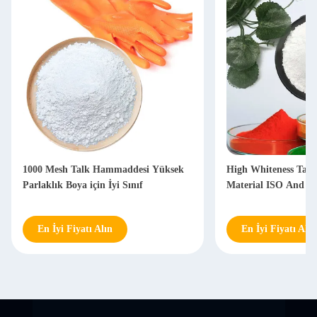
1000 Mesh Talk Hammaddesi Yüksek
High Whiteness Tal
Parlaklık Boya için İyi Sınıf
Material ISO And S
En İyi Fiyatı Alın
En İyi Fiyatı Alın