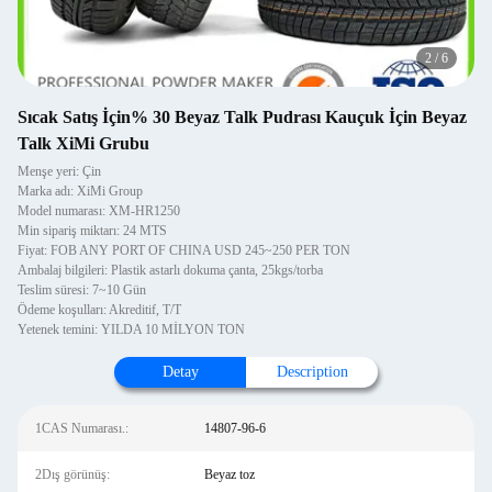
2
/
6
Sıcak Satış İçin% 30 Beyaz Talk Pudrası Kauçuk İçin Beyaz
Talk XiMi Grubu
Menşe yeri: Çin
Marka adı: XiMi Group
Model numarası: XM-HR1250
Min sipariş miktarı: 24 MTS
Fiyat: FOB ANY PORT OF CHINA USD 245~250 PER TON
Ambalaj bilgileri: Plastik astarlı dokuma çanta, 25kgs/torba
Teslim süresi: 7~10 Gün
Ödeme koşulları: Akreditif, T/T
Yetenek temini: YILDA 10 MİLYON TON
Detay
Description
1CAS Numarası.:
14807-96-6
2Dış görünüş:
Beyaz toz