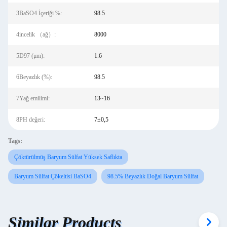
3BaSO4 İçeriği %:
98.5
4incelik （ağ）:
8000
5D97 (μm):
1.6
6Beyazlık (%):
98.5
7Yağ emilimi:
13~16
8PH değeri:
7±0,5
Tags:
Çöktürülmüş Baryum Sülfat Yüksek Saflıkta
Baryum Sülfat Çökeltisi BaSO4
98.5% Beyazlık Doğal Baryum Sülfat
Similar Products