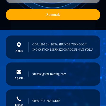
Sunmak
ODA 1906-2 4. BİNA SHUNDE TEKNOLOJİ
İNOVASYON MERKEZİ CHAOGUI NAN YOLU
Adres
xmsale@xm-mining.com
e-posta
0089-757-26614180
Telefon