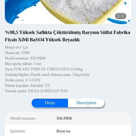
2
/
5
%98,5 Yüksek Saflıkta Çöktürülmüş Baryum Sülfat Fabrika
Fiyatı XiMi BaSO4 Yüksek Beyazlık
Menşe yeri: Çin
Marka adı: XIMI
Model numarası: XM-PB06
Min sipariş miktarı: 1 ton
Fiyat: FOB ANY PORT OF CHINA USD 0.3-0.9/kg
Ambalaj bilgileri: Plastik astarlı dokuma çanta, 25kgs/torba
Teslim süresi: 3~5 GÜN
Ödeme koşulları: Akreditif, T/T
Yetenek temini: YILDA 10 MİLYON TON
Detay
Description
1Model numarası.:
XM-PB06
2görünüm:
Beyaz toz