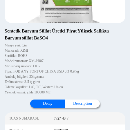
Sentetik Baryum Sülfat Üretici Fiyat Yüksek Saflıkta
Baryum sülfat BaSO4
Menşe yeri: Çin
Marka adı: XiMi
Sertifika: ROHS
Model numarası: XM-PB07
Min sipariş miktarı: 1 KG
Fiyat: FOB ANY PORT OF CHINA USD 0.3-0.9/kg
Ambalaj bilgileri: 25kg/çanta
Teslim süresi: 3-5 iş günü
Ödeme koşulları: L/C, T/T, Western Union
Yetenek temini: yılda 100000 MT
Detay
Description
1CAS NUMARASI:
7727-43-7