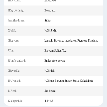
2HS Kodu:
28332700
3Dış görünüş:
Beyaz toz
4sınıflandırma:
Sülfat
5Saflık:
%98,5 Min
6Başvuru:
kauçuk, Boyama, mürekkep, Pigment, Kaplama
7Tip:
Baryum Sülfat, Toz
8Sınıf standardı:
Endüstriyel seviye
9Beyazlık:
%98 dak.
10Ürün adı:
%98min Baryum Sülfat/ Sülfat Çökeltilmiş
11Renk:
Saf beyaz
12Yoğunluk:
4.2~4.5