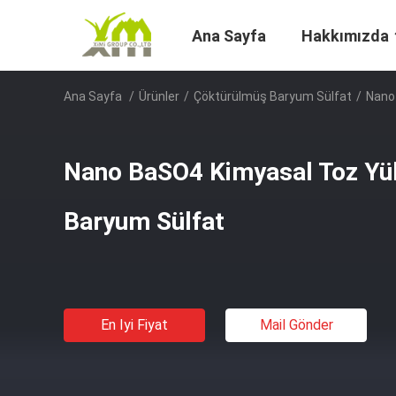
Ana Sayfa
Hakkımızda
Ana Sayfa
/
Ürünler
/
Çöktürülmüş Baryum Sülfat
/
Nano
Nano BaSO4 Kimyasal Toz Yük
Baryum Sülfat
En Iyi Fiyat
Mail Gönder