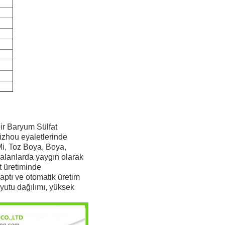
bir Baryum Sülfat
uizhou eyaletlerinde
i, Toz Boya, Boya,
 alanlarda yaygın olarak
t üretiminde
yaptı ve otomatik üretim
oyutu dağılımı, yüksek