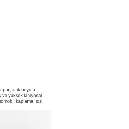
ir parçacık boyutu
ık ve yüksek kimyasal
, otomobil kaplama, toz