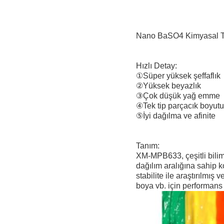
Nano BaSO4 Kimyasal To
Hızlı Detay:
①Süper yüksek şeffaflık
②Yüksek beyazlık
③Çok düşük yağ emme
④Tek tip parçacık boyutu
⑤İyi dağılma ve afinite
Tanım:
XM-MPB633, çeşitli bilims
dağılım aralığına sahip 
stabilite ile araştırılmış 
boya vb. için performans 