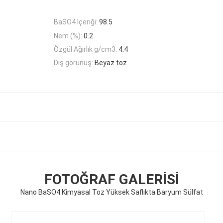
BaSO4 İçeriği:
98.5
Nem (%):
0.2
Özgül Ağırlık g/cm3:
4.4
Dış görünüş:
Beyaz toz
FOTOĞRAF GALERISI
Nano BaSO4 Kimyasal Toz Yüksek Saflıkta Baryum Sülfat