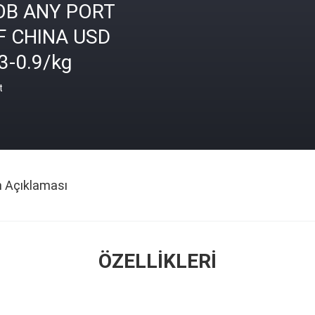
OB ANY PORT
F CHINA USD
3-0.9/kg
t
n Açıklaması
ÖZELLIKLERI