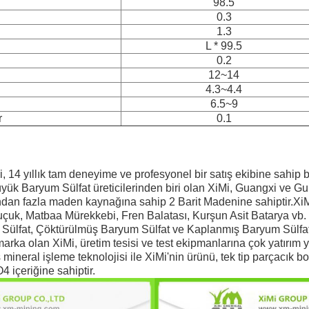
98.5
0.3
1.3
L * 99.5
0.2
12~14
4.3~4.4
6.5~9
r
0.1
, 14 yıllık tam deneyime ve profesyonel bir satış ekibine sahip 
büyük Baryum Sülfat üreticilerinden biri olan XiMi, Guangxi ve G
ndan fazla maden kaynağına sahip 2 Barit Madenine sahiptir.XiM
uçuk, Matbaa Mürekkebi, Fren Balatası, Kurşun Asit Batarya vb.
 Sülfat, Çöktürülmüş Baryum Sülfat ve Kaplanmış Baryum Sülfa
 marka olan XiMi, üretim tesisi ve test ekipmanlarına çok yatırım 
mineral işleme teknolojisi ile XiMi'nin ürünü, tek tip parçacık b
 içeriğine sahiptir.