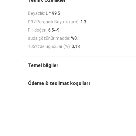
Teknik Özellikler
Beyazlık:
L * 99.5
D97 Parçacık Boyutu (μm):
1.3
PH değeri:
6.5~9
suda çözünür madde:
%0,1
105℃'de uçucular (%):
0,18
Temel bilgiler
Ödeme & teslimat koşulları