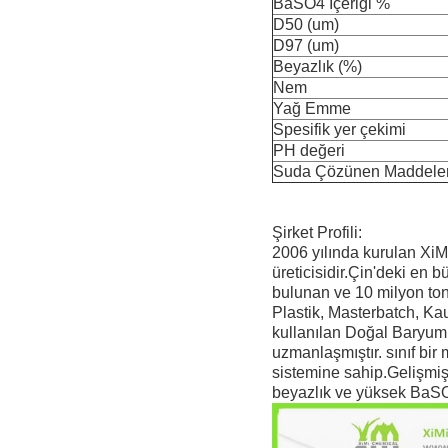
BaSO4 İçeriği %
D50 (um)
D97 (um)
Beyazlık (%)
Nem
Yağ Emme
Spesifik yer çekimi
PH değeri
Suda Çözünen Maddele
Şirket Profili:
2006 yılında kurulan XiMi
üreticisidir.Çin'deki en 
bulunan ve 10 milyon to
Plastik, Masterbatch, Ka
kullanılan Doğal Baryum
uzmanlaşmıştır. sınıf bir
sistemine sahip.Gelişmiş 
beyazlık ve yüksek BaSO4