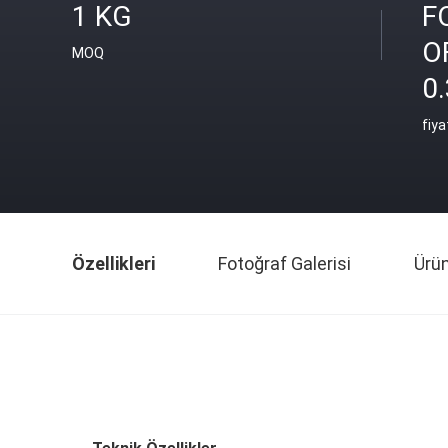
1 KG
F
O
MOQ
0.
fiya
Özellikleri
Fotoğraf Galerisi
Ürü