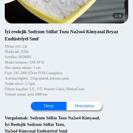
2
/
6
İyi reolojik Sodyum Sülfat Tozu Na2so4 Kimyasal Beyaz
Endüstriyel Sınıf
Menşe yeri: Çin
Marka adı: XiMi
Sertifika: ISO9001
Model numarası: XM-SP10
Min sipariş miktarı: 1 ton
Fiyat: 245-280USD/mt FOB Guangzhou
Ambalaj bilgileri: 25kgs/plastik dokuma çanta
Teslim süresi: 3-7gün
Ödeme koşulları: L/C, T/T, Western Union, MoneyGram
Yetenek temini: ayda 3000 ton
Detay
Description
Vurgulamak:
Sodyum Sülfat Tozu Na2so4 Kimyasal
,
İyi Reolojik Sodyum Sülfat Tozu
,
Na2so4 Kimyasal Endüstriyel Sınıf