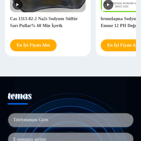
Cas 1313-82-2 Na2s Sodyum Sülfür
bronzlaşma Sodyum 
Sarı Pullar% 60 Min İçerik
Emme 12 PH Değeri
En İyi Fiyatı Alın
En İyi Fiyatı Alın
temas