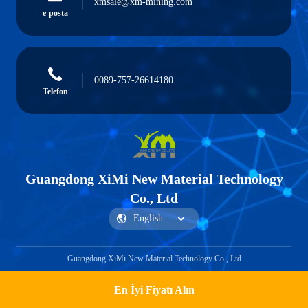
xmsale@xm-mining.com
e-posta
0089-757-26614180
Telefon
Guangdong XiMi New Material Technology
Co., Ltd
Guangdong XiMi New Material Technology Co., Ltd
En İyi Fiyatı Alın
Teklif Alın