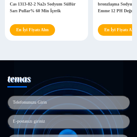
Cas 1313-82-2 Na2s Sodyum Sülfür
bronzlaşma Sodyum 
Sarı Pullar% 60 Min İçerik
Emme 12 PH Değeri
En İyi Fiyatı Alın
En İyi Fiyatı Alın
temas