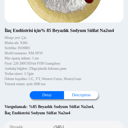
İlaç Endüstrisi için% 85 Beyazlık Sodyum Sülfat Na2so4
Menşe yeri: Çin
Marka adı: XiMi
Sertifika: ISO9001
Model numarası: XM-SP10
Min sipariş miktarı: 1 ton
Fiyat: 220-280USD/mt FOB Guangzhou
Ambalaj bilgileri: 25kgs/plastik dokuma çanta
Teslim süresi: 3-7gün
Ödeme koşulları: L/C, T/T, Western Union, MoneyGram
Yetenek temini: ayda 3000 ton
Detay
Description
Vurgulamak:
%85 Beyazlık Sodyum Sülfat Na2so4
,
İlaç Endüstrisi Sodyum Sülfat Na2so4
1Beyazlık:
≥%85,1