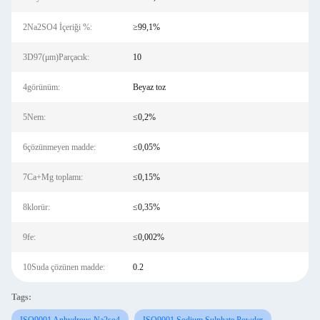
2Na2SO4 İçeriği %:
≥99,1%
3D97(μm)Parçacık:
10
4görünüm:
Beyaz toz
5Nem:
≤0,2%
6çözünmeyen madde:
≤0,05%
7Ca+Mg toplamı:
≤0,15%
8klorür:
≤0,35%
9fe:
≤0,002%
10Suda çözünen madde:
0.2
Tags: