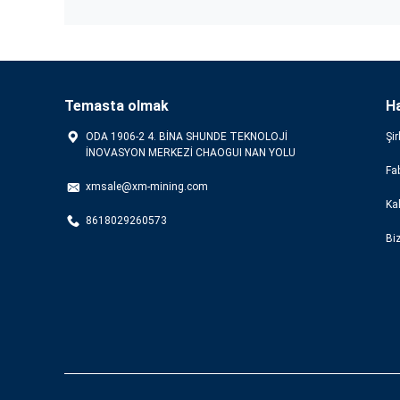
Temasta olmak
H
ODA 1906-2 4. BİNA SHUNDE TEKNOLOJİ
Şir
İNOVASYON MERKEZİ CHAOGUI NAN YOLU
Fab
xmsale@xm-mining.com
Kal
8618029260573
Bi