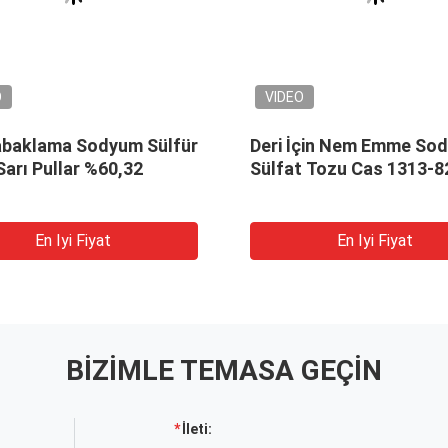
O
VIDEO
tabaklama Sodyum Sülfür
Deri İçin Nem Emme So
arı Pullar %60,32
Sülfat Tozu Cas 1313-8
En Iyi Fiyat
En Iyi Fiyat
BIZIMLE TEMASA GEÇIN
İleti: