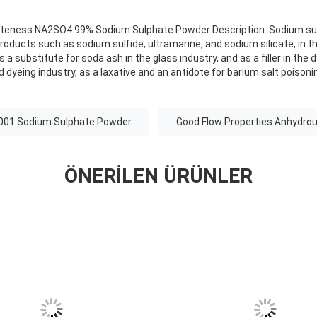
hiteness NA2SO4 99% Sodium Sulphate Powder Description: Sodium sul
oducts such as sodium sulfide, ultramarine, and sodium silicate, in 
s a substitute for soda ash in the glass industry, and as a filler in the d
nd dyeing industry, as a laxative and an antidote for barium salt poisoni
001 Sodium Sulphate Powder
Good Flow Properties Anhydro
ÖNERILEN ÜRÜNLER