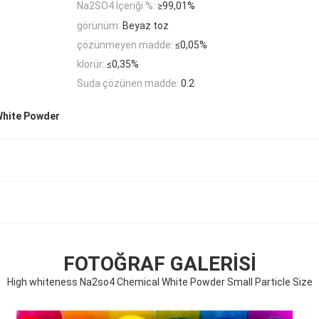
Na2SO4 İçeriği %:
≥99,01%
görünüm:
Beyaz toz
çözünmeyen madde:
≤0,05%
klorür:
≤0,35%
Suda çözünen madde:
0.2
White Powder
FOTOĞRAF GALERISI
High whiteness Na2so4 Chemical White Powder Small Particle Size