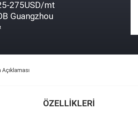
25-275USD/mt
OB Guangzhou
t
n Açıklaması
ÖZELLIKLERI