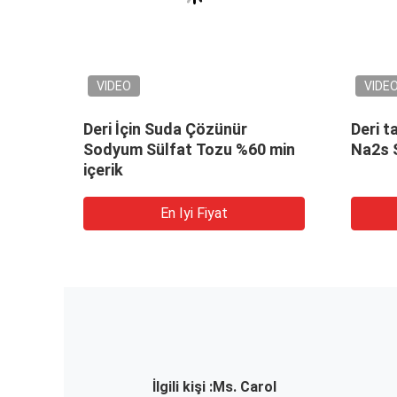
VIDEO
VIDE
Deri İçin Suda Çözünür
Deri 
 ve
Sodyum Sülfat Tozu %60 min
Na2s S
içerik
En Iyi Fiyat
İlgili kişi :
Ms. Carol