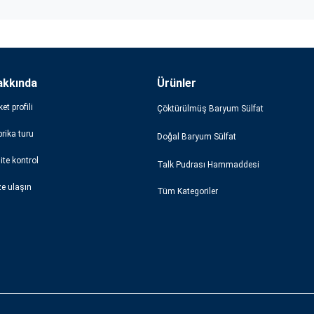
akkında
Ürünler
ket profili
Çöktürülmüş Baryum Sülfat
rika turu
Doğal Baryum Sülfat
ite kontrol
Talk Pudrası Hammaddesi
ze ulaşın
Tüm Kategoriler