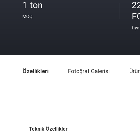
1 ton
2
F
MOQ
fiya
Özellikleri
Fotoğraf Galerisi
Ürü
Teknik Özellikler