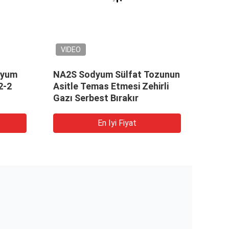
VIDEO
VID
dyum
NA2S Sodyum Sülfat Tozunun
Kuvve
2-2
Asitle Temas Etmesi Zehirli
Sody
Gazı Serbest Bırakır
Na2S 
En Iyi Fiyat