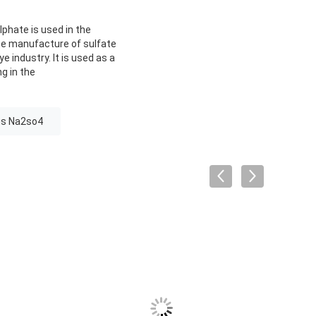
phate is used in the
the manufacture of sulfate
ye industry. It is used as a
ng in the
us Na2so4