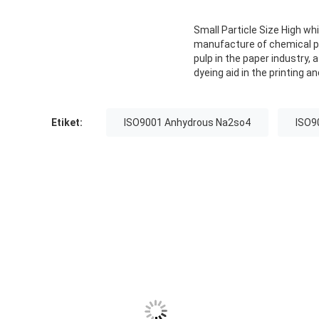
Small Particle Size High w
manufacture of chemical pr
pulp in the paper industry, a
dyeing aid in the printing a
Etiket:
ISO9001 Anhydrous Na2so4
ISO9