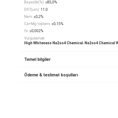
Beyazlık(%):
≥85,0%
D97(um):
11.0
Nem:
≤0,2%
Ca+Mg toplamı:
≤0,15%
fe:
≤0,002%
Vurgulamak:
,
High Whiteness Na2so4 Chemical
Na2so4 Chemical 
Temel bilgiler
Ödeme & teslimat koşulları