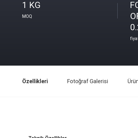
1 KG
F
O
MOQ
0
fiya
Özellikleri
Fotoğraf Galerisi
Ürü