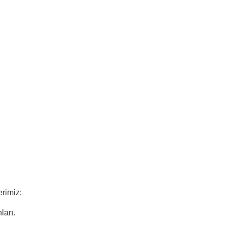
rimiz;
ları.