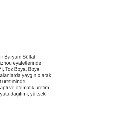
bir Baryum Sülfat
uizhou eyaletlerinde
i, Toz Boya, Boya,
 alanlarda yaygın olarak
t üretiminde
yaptı ve otomatik üretim
oyutu dağılımı, yüksek