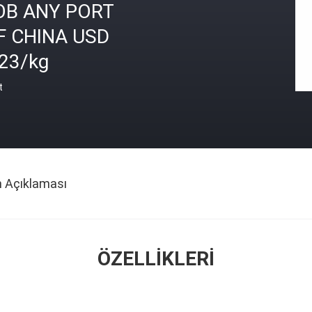
OB ANY PORT
F CHINA USD
.23/kg
t
n Açıklaması
ÖZELLIKLERI