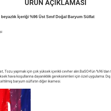
ÜRÜN AÇIKLAMASI
beyazlık İçeriği %96 Üst Sınıf Doğal Baryum Sülfat
si
at, Tozu yapmak için çok yüksek içerikli cevher alın.BaSO4'ün %96'dan
yüksek hava koşullarına dayanıklılık gereksinimleri için özel uygulama: D
ltilmiş baryum sülfatın diğer ikamesi.