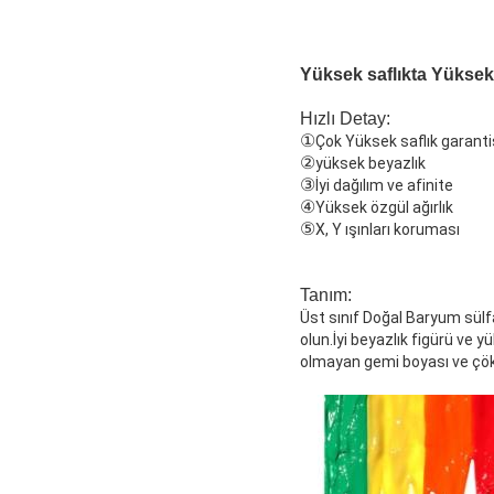
Yüksek saflıkta Yüksek 
Hızlı Detay:
①
Çok Yüksek saflık garanti
②
yüksek beyazlık
③
İyi dağılım ve afinite
④
Yüksek özgül ağırlık
⑤
X, Y ışınları koruması
Tanım:
Üst sınıf Doğal Baryum sülf
olun.İyi beyazlık figürü ve 
olmayan gemi boyası ve çöke