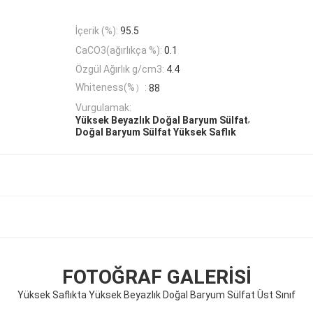
İçerik (%):
95.5
CaCO3(ağırlıkça %):
0.1
Özgül Ağırlık g/cm3:
4.4
Whiteness(%）:
88
Vurgulamak:
,
Yüksek Beyazlık Doğal Baryum Sülfat
Doğal Baryum Sülfat Yüksek Saflık
FOTOĞRAF GALERISI
Yüksek Saflıkta Yüksek Beyazlık Doğal Baryum Sülfat Üst Sınıf