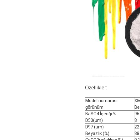
Özellikler:
Model numarası.
XM
görünüm
Be
BaSO4 İçeriği %
96
D50(um)
8
D97 (um)
22
Beyazlık (%)
88