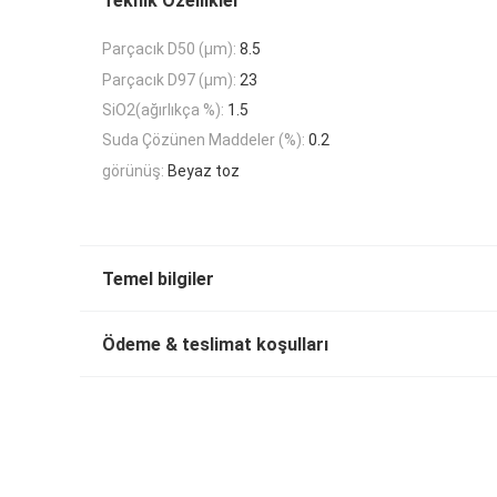
Teknik Özellikler
Parçacık D50 (μm):
8.5
Parçacık D97 (μm):
23
SiO2(ağırlıkça %):
1.5
Suda Çözünen Maddeler (%):
0.2
görünüş:
Beyaz toz
Temel bilgiler
Ödeme & teslimat koşulları