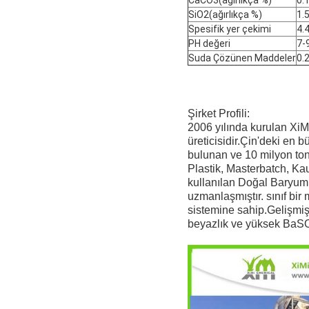
CaCO3(ağırlıkça %)
0.
SiO2(ağırlıkça %)
1.
Spesifik yer çekimi
4.
PH değeri
7-
Suda Çözünen Maddeler
0.
Şirket Profili:
2006 yılında kurulan XiMi
üreticisidir.Çin'deki en 
bulunan ve 10 milyon to
Plastik, Masterbatch, Ka
kullanılan Doğal Baryum
uzmanlaşmıştır. sınıf bir
sistemine sahip.Gelişmiş 
beyazlık ve yüksek BaSO4