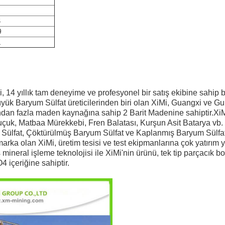
1
5
4
9
2
, 14 yıllık tam deneyime ve profesyonel bir satış ekibine sahip 
büyük Baryum Sülfat üreticilerinden biri olan XiMi, Guangxi ve G
ndan fazla maden kaynağına sahip 2 Barit Madenine sahiptir.XiM
uçuk, Matbaa Mürekkebi, Fren Balatası, Kurşun Asit Batarya vb.
 Sülfat, Çöktürülmüş Baryum Sülfat ve Kaplanmış Baryum Sülfa
 marka olan XiMi, üretim tesisi ve test ekipmanlarına çok yatırım 
mineral işleme teknolojisi ile XiMi'nin ürünü, tek tip parçacık b
 içeriğine sahiptir.