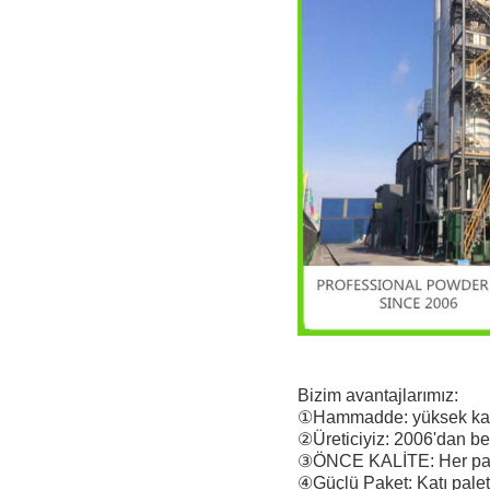
Bizim avantajlarımız:
①Hammadde: yüksek kalite
②Üreticiyiz: 2006'dan be
③ÖNCE KALİTE: Her partiy
④Güçlü Paket: Katı palet