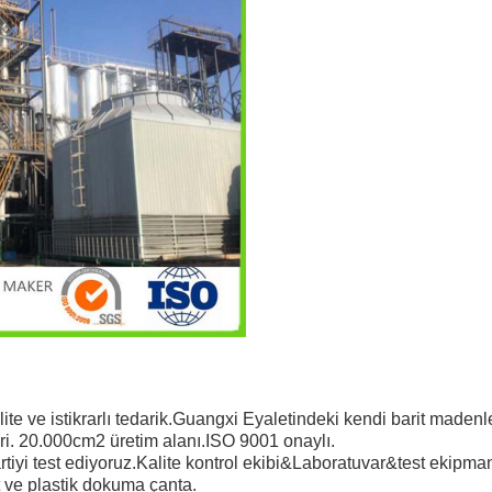
 ve istikrarlı tedarik.Guangxi Eyaletindeki kendi barit madenle
ri. 20.000cm2 üretim alanı.ISO 9001 onaylı.
i test ediyoruz.Kalite kontrol ekibi&Laboratuvar&test ekipman
 ve plastik dokuma çanta.