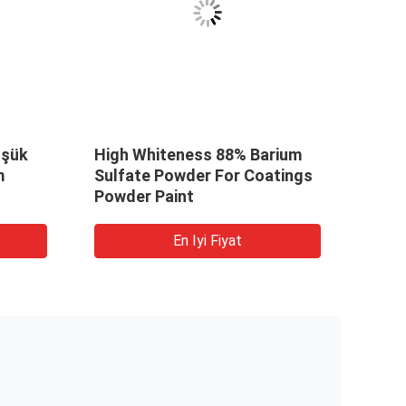
üşük
High Whiteness 88% Barium
High 
m
Sulfate Powder For Coatings
Bari
Powder Paint
Indu
En Iyi Fiyat