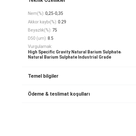
Teknik Özellikler
Nem(%):
0,25-0,35
Akkor kaybı(%):
0.29
Beyazlık(%):
75
D50 (um):
8.5
Vurgulamak:
,
High Specific Gravity Natural Barium Sulphate
Natural Barium Sulphate Industrial Grade
Temel bilgiler
Ödeme & teslimat koşulları