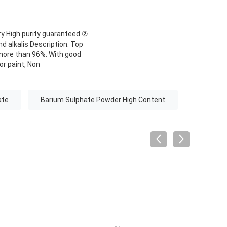
ery High purity guaranteed ②
d alkalis Description: Top
more than 96%. With good
or paint, Non
ate
Barium Sulphate Powder High Content