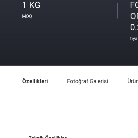
1 KG
F
O
MOQ
0
fiya
Özellikleri
Fotoğraf Galerisi
Ürü