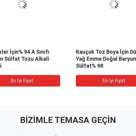
kler İçin% 94 A Sınıfı
Kauçuk Toz Boya İçin D
 Sülfat Tozu Alkali
Yağ Emme Doğal Baryu
i
Sülfat% 98
En Iyi Fiyat
En Iyi Fiyat
BIZIMLE TEMASA GEÇIN