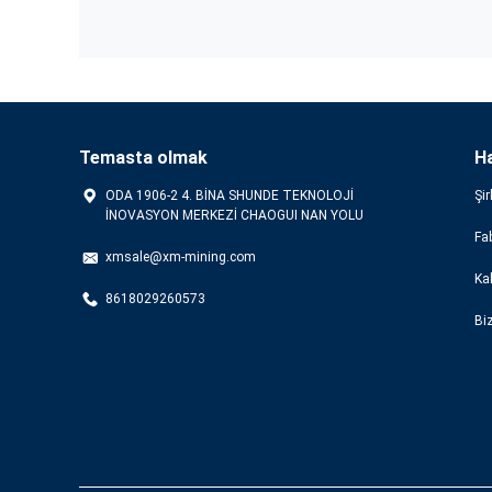
Temasta olmak
H
ODA 1906-2 4. BİNA SHUNDE TEKNOLOJİ
Şir
İNOVASYON MERKEZİ CHAOGUI NAN YOLU
Fab
xmsale@xm-mining.com
Kal
8618029260573
Bi