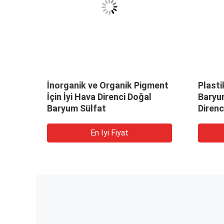
İnorganik ve Organik Pigment
Plasti
 Dar
İçin İyi Hava Direnci Doğal
Baryum
Baryum Sülfat
Direnc
En Iyi Fiyat