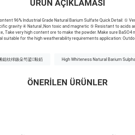
ÜRÜN AÇIKLAMASI
Content 96% Industrial Grade Natural Barium Sulfate Quick Detail: ① V
fic gravity ④ Natural ,Non toxic and magnetic ⑤ Resistant to acids an
te, Take very high content ore to make the powder. Make sure BaSO4 
l suitable for the high weatherability requirements application: Outdo
悕鎴栨殏鏃朵笉鍙敤銆
High Whiteness Natural Barium Sulph
ÖNERILEN ÜRÜNLER