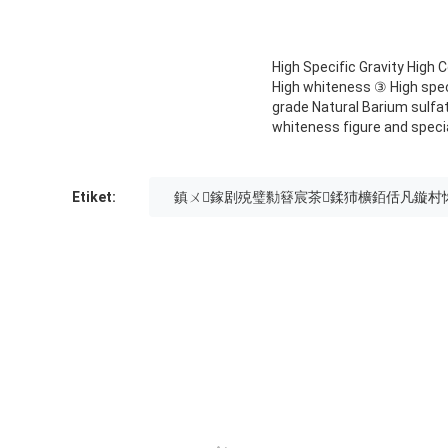
High Specific Gravity High 
High whiteness ③ High speci
grade Natural Barium sulfa
whiteness figure and specia
Etiket:
鎮ㄨ鎵剧殑璧勬簮宸茶鍒犻櫎銆佸凡鏇村