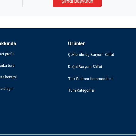
Şimdi Başvurun
akkında
Ürünler
ket profili
Çöktürülmüş Baryum Sülfat
rika turu
Doğal Baryum Sülfat
ite kontrol
Talk Pudrası Hammaddesi
ze ulaşın
Tüm Kategoriler