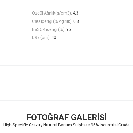
Özgül Ağırlık(g/cm3):
4.3
CaO içeriği (% Ağırlık):
0.3
BaSO4 içeriği (%):
96
D97 (μm):
40
FOTOĞRAF GALERISI
High Specific Gravity Natural Barium Sulphate 96% Industrial Grade