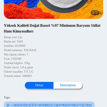
2
/
3
Yüksek Kaliteli Doğal Baso4 %97 Minimum Baryum Sülfat
Ham Kimyasalları
Menşe yeri: Çin
Marka adı: XiMi
Sertifika: ISO9000
Model numarası: XM-BA45
Min sipariş miktarı: 5
Fiyat: USD280
Ambalaj bilgileri: 25kg
Teslim süresi: 5-8 iş günü
Ödeme koşulları: T/T, L/C
Yetenek temini: 1000MT
Detay
Description
Tags:
鎮ㄨ鎵剧殑璧勬簮宸茶鍒犻櫎銆佸凡鏇村悕鎴栨殏鏃朵笉鍙敤銆