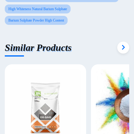
High Whiteness Natural Barium Sulphate
Barium Sulphate Powder High Content
Similar Products